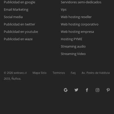
Publicidad en google
Servidores semi-dedicados
Email Marketing
Vps
Reunión online
Social media
Web hosting reseller
Publicidad en twitter
Web hosting corporativo
Nuestros ejecutivos le enviarán un correo electrónico con el enlace a
Chat Online
Meet para la reunión online.
Publicidad en youtube
Web hosting empresa
Cotización
Todos nuestros ejecutivos están fuera de línea. Complete el formulario
Publicidad en waze
Hosting PYME
para enviarnos un correo electrónico con sus datos personales.
Complete el formulario y nos contactaremos a la brevedad.
Streaming audio
Streaming Video
©
2026
webseo.cl
Mapa Sitio
Terminos
Faq
Av. Pedro de Valdivia
2633, Ñuñoa.