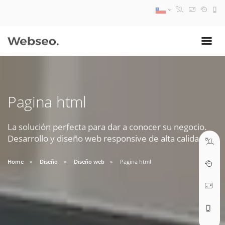
08:30 AM A 17:30 PM
ventas@webseo.cl
Pagina html
09:30 AM A 18:30 PM
soporte@webseo.cl
La solución perfecta para dar a conocer su negocio.
Desarrollo y diseño web responsive de alta calidad.
Home
Diseño
Diseño web
Pagina html
ABRIR TICKET