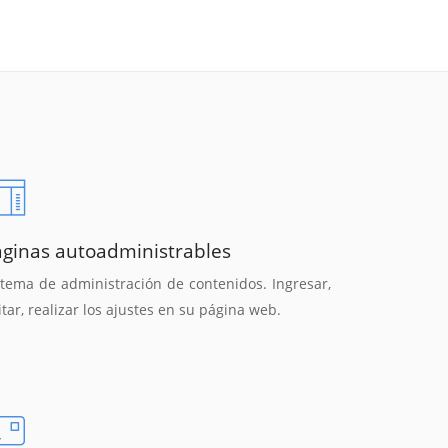
áginas autoadministrables
stema de administración de contenidos. Ingresar,
itar, realizar los ajustes en su página web.
Reunión online
Chat Online
Nuestros ejecutivos le enviarán un correo