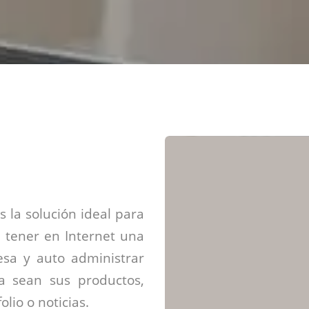
Diseño web mini sitios
Estrategia de marca
Next Cloud
Aplicaciones moviles
Identidad de marca
APP web móviles
Diseño de logo
Integración Webpay Plus
Directrices de la marca
Mantención Web
Redacción de textos
Directrices de voz
Rebranding
Fotografía / Dirección
Diseño infográfico
 la solución ideal para
 tener en Internet una
sa y auto administrar
ya sean sus productos,
olio o noticias.