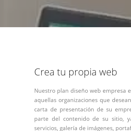
estrategia de
¡COTIZA AQUÍ!
DESDE $15 UF.
HABLAR CON EJECUTIVO
marketing digital.
DESDE $300 UF.
ASESORATE POR UN EXPERTO
Crea tu propia web
Nuestro plan diseño web empresa es
aquellas organizaciones que desean
carta de presentación de su empre
parte del contenido de su sitio, 
servicios, galería de imágenes, portaf