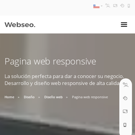
08:30 AM A 17:30 PM
ventas@webseo.cl
Pagina web responsive
09:30 AM A 18:30 PM
soporte@webseo.cl
La solución perfecta para dar a conocer su negocio.
Desarrollo y diseño web responsive de alta calidad.
Home
Diseño
Diseño web
Pagina web responsive
ABRIR TICKET