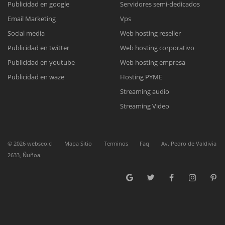
Publicidad en google
Servidores semi-dedicados
Email Marketing
Vps
Reunión online
Social media
Web hosting reseller
Publicidad en twitter
Web hosting corporativo
Nuestros ejecutivos le enviarán un correo electrónico con el enlace a
Chat Online
Meet para la reunión online.
Publicidad en youtube
Web hosting empresa
Cotización
Todos nuestros ejecutivos están fuera de línea. Complete el formulario
Publicidad en waze
Hosting PYME
para enviarnos un correo electrónico con sus datos personales.
Complete el formulario y nos contactaremos a la brevedad.
Streaming audio
Streaming Video
©
2026
webseo.cl
Mapa Sitio
Terminos
Faq
Av. Pedro de Valdivia
2633, Ñuñoa.