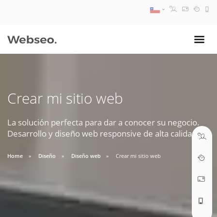
08:30 AM A 17:30 PM
ventas@webseo.cl
Crear mi sitio web
09:30 AM A 18:30 PM
soporte@webseo.cl
La solución perfecta para dar a conocer su negocio.
Desarrollo y diseño web responsive de alta calidad.
Home
Diseño
Diseño web
Crear mi sitio web
ABRIR TICKET