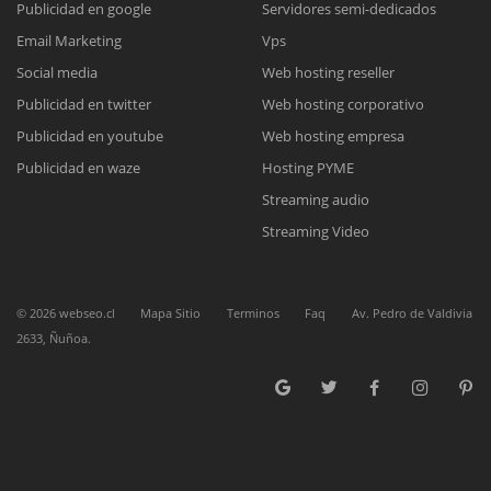
Publicidad en google
Servidores semi-dedicados
Email Marketing
Vps
Reunión online
Social media
Web hosting reseller
Publicidad en twitter
Web hosting corporativo
Nuestros ejecutivos le enviarán un correo electrónico con el enlace a
Chat Online
Meet para la reunión online.
Publicidad en youtube
Web hosting empresa
Cotización
Todos nuestros ejecutivos están fuera de línea. Complete el formulario
Publicidad en waze
Hosting PYME
para enviarnos un correo electrónico con sus datos personales.
Complete el formulario y nos contactaremos a la brevedad.
Streaming audio
Streaming Video
©
2026
webseo.cl
Mapa Sitio
Terminos
Faq
Av. Pedro de Valdivia
2633, Ñuñoa.