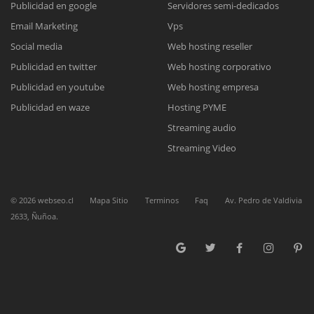
Publicidad en google
Servidores semi-dedicados
Email Marketing
Vps
Reunión online
Social media
Web hosting reseller
Publicidad en twitter
Web hosting corporativo
Nuestros ejecutivos le enviarán un correo electrónico con el enlace a
Chat Online
Meet para la reunión online.
Publicidad en youtube
Web hosting empresa
Cotización
Todos nuestros ejecutivos están fuera de línea. Complete el formulario
Publicidad en waze
Hosting PYME
para enviarnos un correo electrónico con sus datos personales.
Complete el formulario y nos contactaremos a la brevedad.
Streaming audio
Streaming Video
©
2026
webseo.cl
Mapa Sitio
Terminos
Faq
Av. Pedro de Valdivia
2633, Ñuñoa.