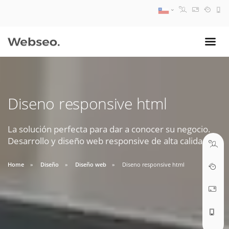
08:30 AM A 17:30 PM
ventas@webseo.cl
Diseno responsive html
09:30 AM A 18:30 PM
soporte@webseo.cl
La solución perfecta para dar a conocer su negocio.
Desarrollo y diseño web responsive de alta calidad.
Home
Diseño
Diseño web
Diseno responsive html
ABRIR TICKET