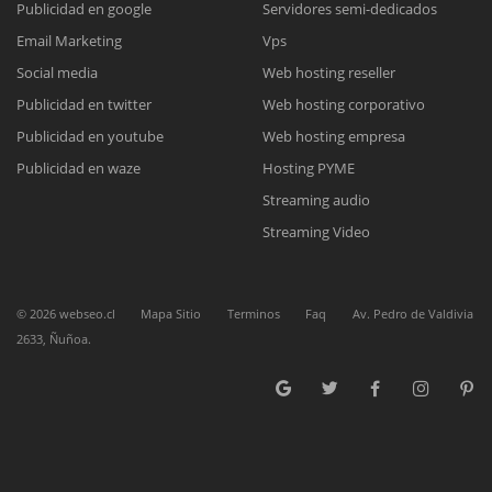
Publicidad en google
Servidores semi-dedicados
Email Marketing
Vps
Reunión online
Social media
Web hosting reseller
Publicidad en twitter
Web hosting corporativo
Nuestros ejecutivos le enviarán un correo electrónico con el enlace a
Chat Online
Meet para la reunión online.
Publicidad en youtube
Web hosting empresa
Cotización
Todos nuestros ejecutivos están fuera de línea. Complete el formulario
Publicidad en waze
Hosting PYME
para enviarnos un correo electrónico con sus datos personales.
Complete el formulario y nos contactaremos a la brevedad.
Streaming audio
Streaming Video
©
2026
webseo.cl
Mapa Sitio
Terminos
Faq
Av. Pedro de Valdivia
2633, Ñuñoa.