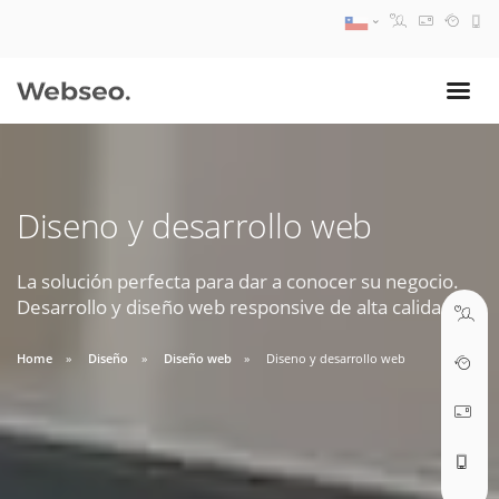
08:30 AM A 17:30 PM
ventas@webseo.cl
Diseno y desarrollo web
09:30 AM A 18:30 PM
soporte@webseo.cl
La solución perfecta para dar a conocer su negocio.
Desarrollo y diseño web responsive de alta calidad.
Home
Diseño
Diseño web
Diseno y desarrollo web
ABRIR TICKET