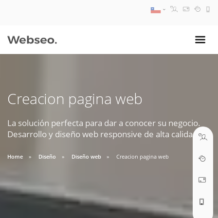
08:30 AM A 17:30 PM
ventas@webseo.cl
Creacion pagina web
09:30 AM A 18:30 PM
soporte@webseo.cl
La solución perfecta para dar a conocer su negocio.
Desarrollo y diseño web responsive de alta calidad.
Home
Diseño
Diseño web
Creacion pagina web
ABRIR TICKET