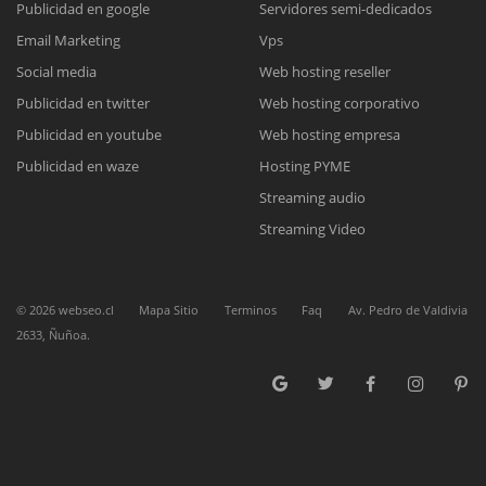
Publicidad en google
Servidores semi-dedicados
Email Marketing
Vps
Reunión online
Social media
Web hosting reseller
Publicidad en twitter
Web hosting corporativo
Nuestros ejecutivos le enviarán un correo electrónico con el enlace a
Chat Online
Meet para la reunión online.
Publicidad en youtube
Web hosting empresa
Cotización
Todos nuestros ejecutivos están fuera de línea. Complete el formulario
Publicidad en waze
Hosting PYME
para enviarnos un correo electrónico con sus datos personales.
Complete el formulario y nos contactaremos a la brevedad.
Streaming audio
Streaming Video
©
2026
webseo.cl
Mapa Sitio
Terminos
Faq
Av. Pedro de Valdivia
2633, Ñuñoa.