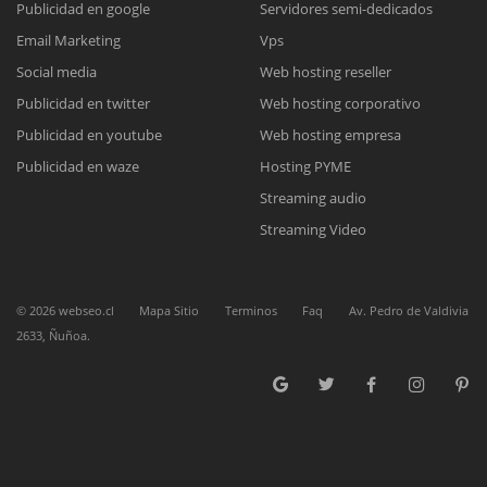
Publicidad en google
Servidores semi-dedicados
Email Marketing
Vps
Reunión online
Social media
Web hosting reseller
Publicidad en twitter
Web hosting corporativo
Nuestros ejecutivos le enviarán un correo electrónico con el enlace a
Chat Online
Meet para la reunión online.
Publicidad en youtube
Web hosting empresa
Cotización
Todos nuestros ejecutivos están fuera de línea. Complete el formulario
Publicidad en waze
Hosting PYME
para enviarnos un correo electrónico con sus datos personales.
Complete el formulario y nos contactaremos a la brevedad.
Streaming audio
Streaming Video
©
2026
webseo.cl
Mapa Sitio
Terminos
Faq
Av. Pedro de Valdivia
2633, Ñuñoa.