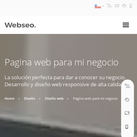
08:30 AM A 17:30 PM
ventas@webseo.cl
Pagina web para mi negocio
09:30 AM A 18:30 PM
soporte@webseo.cl
La solución perfecta para dar a conocer su negocio.
Desarrollo y diseño web responsive de alta calidad.
Home
Diseño
Diseño web
Pagina web para mi negocio
ABRIR TICKET