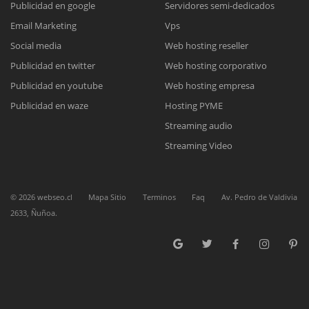
Publicidad en google
Servidores semi-dedicados
Email Marketing
Vps
Reunión online
Social media
Web hosting reseller
Publicidad en twitter
Web hosting corporativo
Nuestros ejecutivos le enviarán un correo electrónico con el enlace a
Chat Online
Meet para la reunión online.
Publicidad en youtube
Web hosting empresa
Cotización
Todos nuestros ejecutivos están fuera de línea. Complete el formulario
Publicidad en waze
Hosting PYME
para enviarnos un correo electrónico con sus datos personales.
Complete el formulario y nos contactaremos a la brevedad.
Streaming audio
Streaming Video
©
2026
webseo.cl
Mapa Sitio
Terminos
Faq
Av. Pedro de Valdivia
2633, Ñuñoa.