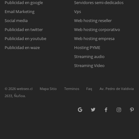
Publicidad en google
Servidores semi-dedicados
Email Marketing
Vps
Reunión online
Social media
Web hosting reseller
Publicidad en twitter
Web hosting corporativo
Nuestros ejecutivos le enviarán un correo electrónico con el enlace a
Chat Online
Meet para la reunión online.
Publicidad en youtube
Web hosting empresa
Cotización
Todos nuestros ejecutivos están fuera de línea. Complete el formulario
Publicidad en waze
Hosting PYME
para enviarnos un correo electrónico con sus datos personales.
Complete el formulario y nos contactaremos a la brevedad.
Streaming audio
Streaming Video
©
2026
webseo.cl
Mapa Sitio
Terminos
Faq
Av. Pedro de Valdivia
2633, Ñuñoa.