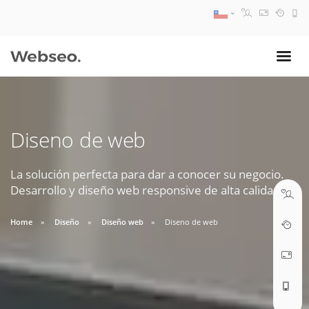
08:30 AM A 17:30 PM
ventas@webseo.cl
Diseno de web
09:30 AM A 18:30 PM
soporte@webseo.cl
La solución perfecta para dar a conocer su negocio.
Desarrollo y diseño web responsive de alta calidad.
Home
Diseño
Diseño web
Diseno de web
ABRIR TICKET