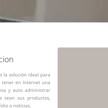
Diseño web mini sitios
Estrategia de marca
Next Cloud
Aplicaciones moviles
Identidad de marca
APP web móviles
Diseño de logo
Integración Webpay Plus
Directrices de la marca
Mantención Web
Redacción de textos
Directrices de voz
Rebranding
Fotografía / Dirección
cion
Diseño infográfico
 la solución ideal para
 tener en Internet una
sa y auto administrar
ya sean sus productos,
olio o noticias.