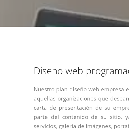
estrategia de
¡COTIZA AQUÍ!
DESDE $15 UF.
HABLAR CON EJECUTIVO
marketing digital.
DESDE $300 UF.
ASESORATE POR UN EXPERTO
Diseno web programa
Nuestro plan diseño web empresa es
aquellas organizaciones que desean
carta de presentación de su empre
parte del contenido de su sitio, 
servicios, galería de imágenes, portaf