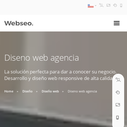
08:30 AM A 17:30 PM
ventas@webseo.cl
Diseno web agencia
09:30 AM A 18:30 PM
soporte@webseo.cl
La solución perfecta para dar a conocer su negocio.
Desarrollo y diseño web responsive de alta calidad.
Home
Diseño
Diseño web
Diseno web agencia
ABRIR TICKET