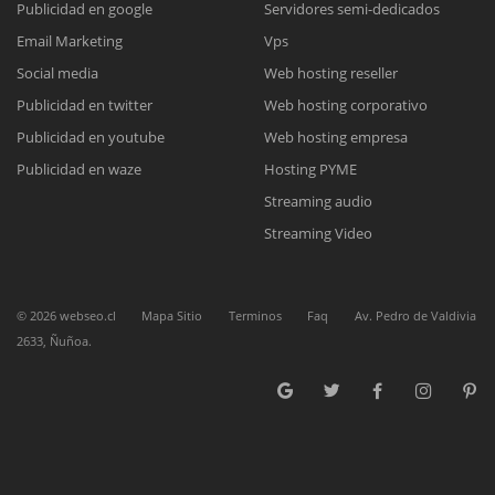
Publicidad en google
Servidores semi-dedicados
Email Marketing
Vps
Reunión online
Social media
Web hosting reseller
Publicidad en twitter
Web hosting corporativo
Nuestros ejecutivos le enviarán un correo electrónico con el enlace a
Chat Online
Meet para la reunión online.
Publicidad en youtube
Web hosting empresa
Cotización
Todos nuestros ejecutivos están fuera de línea. Complete el formulario
Publicidad en waze
Hosting PYME
para enviarnos un correo electrónico con sus datos personales.
Complete el formulario y nos contactaremos a la brevedad.
Streaming audio
Streaming Video
©
2026
webseo.cl
Mapa Sitio
Terminos
Faq
Av. Pedro de Valdivia
2633, Ñuñoa.