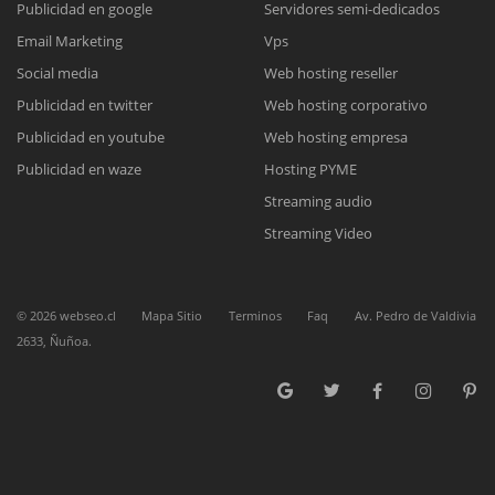
Publicidad en google
Servidores semi-dedicados
Email Marketing
Vps
Reunión online
Social media
Web hosting reseller
Publicidad en twitter
Web hosting corporativo
Nuestros ejecutivos le enviarán un correo electrónico con el enlace a
Chat Online
Meet para la reunión online.
Publicidad en youtube
Web hosting empresa
Cotización
Todos nuestros ejecutivos están fuera de línea. Complete el formulario
Publicidad en waze
Hosting PYME
para enviarnos un correo electrónico con sus datos personales.
Complete el formulario y nos contactaremos a la brevedad.
Streaming audio
Streaming Video
©
2026
webseo.cl
Mapa Sitio
Terminos
Faq
Av. Pedro de Valdivia
2633, Ñuñoa.