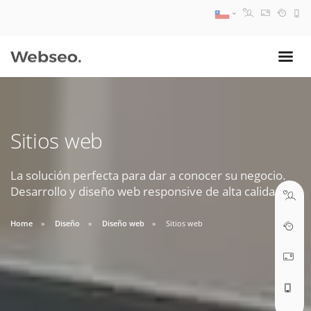
08:30 AM A 17:30 PM
ventas@webseo.cl
Sitios web
09:30 AM A 18:30 PM
soporte@webseo.cl
La solución perfecta para dar a conocer su negocio.
Desarrollo y diseño web responsive de alta calidad.
Home
Diseño
Diseño web
Sitios web
ABRIR TICKET