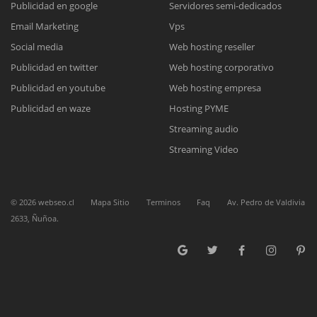
Publicidad en google
Servidores semi-dedicados
Email Marketing
Vps
Reunión online
Social media
Web hosting reseller
Publicidad en twitter
Web hosting corporativo
Nuestros ejecutivos le enviarán un correo electrónico con el enlace a
Chat Online
Meet para la reunión online.
Publicidad en youtube
Web hosting empresa
Cotización
Todos nuestros ejecutivos están fuera de línea. Complete el formulario
Publicidad en waze
Hosting PYME
para enviarnos un correo electrónico con sus datos personales.
Complete el formulario y nos contactaremos a la brevedad.
Streaming audio
Streaming Video
©
2026
webseo.cl
Mapa Sitio
Terminos
Faq
Av. Pedro de Valdivia
2633, Ñuñoa.