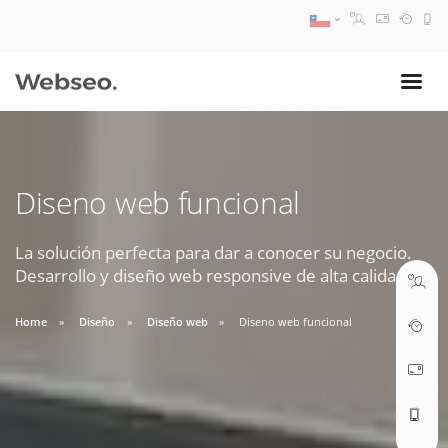
08:30 AM A 17:30 PM
ventas@webseo.cl
Diseno web funcional
09:30 AM A 18:30 PM
soporte@webseo.cl
La solución perfecta para dar a conocer su negocio.
Desarrollo y diseño web responsive de alta calidad.
Home
Diseño
Diseño web
Diseno web funcional
ABRIR TICKET