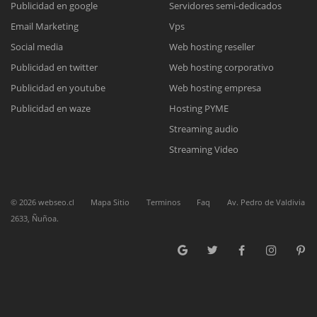
Publicidad en google
Servidores semi-dedicados
Email Marketing
Vps
Reunión online
Social media
Web hosting reseller
Publicidad en twitter
Web hosting corporativo
Nuestros ejecutivos le enviarán un correo electrónico con el enlace a
Chat Online
Meet para la reunión online.
Publicidad en youtube
Web hosting empresa
Cotización
Todos nuestros ejecutivos están fuera de línea. Complete el formulario
Publicidad en waze
Hosting PYME
para enviarnos un correo electrónico con sus datos personales.
Complete el formulario y nos contactaremos a la brevedad.
Streaming audio
Streaming Video
©
2026
webseo.cl
Mapa Sitio
Terminos
Faq
Av. Pedro de Valdivia
2633, Ñuñoa.