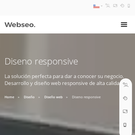
08:30 AM A 17:30 PM
ventas@webseo.cl
Diseno responsive
09:30 AM A 18:30 PM
soporte@webseo.cl
La solución perfecta para dar a conocer su negocio.
Desarrollo y diseño web responsive de alta calidad.
Home
Diseño
Diseño web
Diseno responsive
ABRIR TICKET