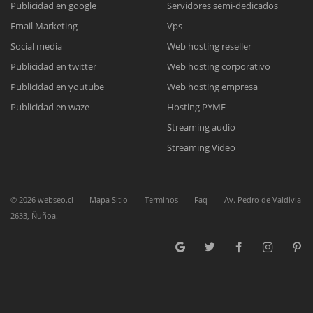
Publicidad en google
Servidores semi-dedicados
Email Marketing
Vps
Reunión online
Social media
Web hosting reseller
Publicidad en twitter
Web hosting corporativo
Nuestros ejecutivos le enviarán un correo electrónico con el enlace a
Chat Online
Meet para la reunión online.
Publicidad en youtube
Web hosting empresa
Cotización
Todos nuestros ejecutivos están fuera de línea. Complete el formulario
Publicidad en waze
Hosting PYME
para enviarnos un correo electrónico con sus datos personales.
Complete el formulario y nos contactaremos a la brevedad.
Streaming audio
Streaming Video
©
2026
webseo.cl
Mapa Sitio
Terminos
Faq
Av. Pedro de Valdivia
2633, Ñuñoa.