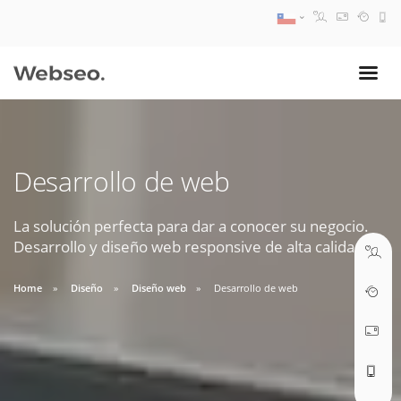
08:30 AM A 17:30 PM
ventas@webseo.cl
Desarrollo de web
09:30 AM A 18:30 PM
soporte@webseo.cl
La solución perfecta para dar a conocer su negocio.
Desarrollo y diseño web responsive de alta calidad.
Home
Diseño
Diseño web
Desarrollo de web
ABRIR TICKET