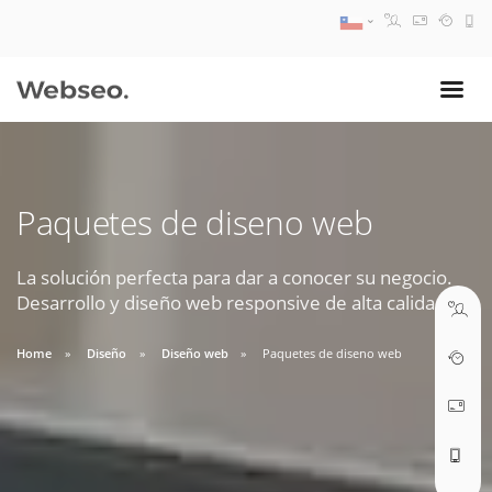
08:30 AM A 17:30 PM
ventas@webseo.cl
Paquetes de diseno web
09:30 AM A 18:30 PM
soporte@webseo.cl
La solución perfecta para dar a conocer su negocio.
Desarrollo y diseño web responsive de alta calidad.
Home
Diseño
Diseño web
Paquetes de diseno web
ABRIR TICKET