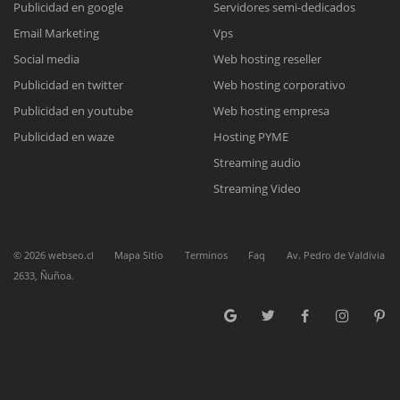
Publicidad en google
Servidores semi-dedicados
Email Marketing
Vps
Reunión online
Social media
Web hosting reseller
Publicidad en twitter
Web hosting corporativo
Nuestros ejecutivos le enviarán un correo electrónico con el enlace a
Chat Online
Meet para la reunión online.
Publicidad en youtube
Web hosting empresa
Cotización
Todos nuestros ejecutivos están fuera de línea. Complete el formulario
Publicidad en waze
Hosting PYME
para enviarnos un correo electrónico con sus datos personales.
Complete el formulario y nos contactaremos a la brevedad.
Streaming audio
Streaming Video
©
2026
webseo.cl
Mapa Sitio
Terminos
Faq
Av. Pedro de Valdivia
2633, Ñuñoa.