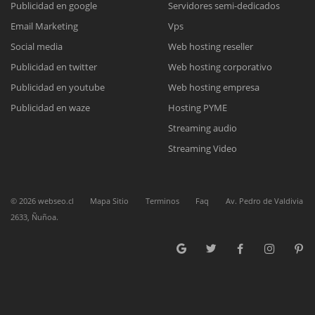
Publicidad en google
Servidores semi-dedicados
Email Marketing
Vps
Reunión online
Social media
Web hosting reseller
Publicidad en twitter
Web hosting corporativo
Nuestros ejecutivos le enviarán un correo electrónico con el enlace a
Chat Online
Meet para la reunión online.
Publicidad en youtube
Web hosting empresa
Cotización
Todos nuestros ejecutivos están fuera de línea. Complete el formulario
Publicidad en waze
Hosting PYME
para enviarnos un correo electrónico con sus datos personales.
Complete el formulario y nos contactaremos a la brevedad.
Streaming audio
Streaming Video
©
2026
webseo.cl
Mapa Sitio
Terminos
Faq
Av. Pedro de Valdivia
2633, Ñuñoa.