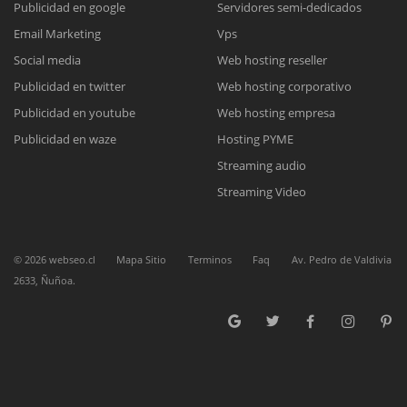
Publicidad en google
Servidores semi-dedicados
Email Marketing
Vps
Reunión online
Social media
Web hosting reseller
Publicidad en twitter
Web hosting corporativo
Nuestros ejecutivos le enviarán un correo electrónico con el enlace a
Chat Online
Meet para la reunión online.
Publicidad en youtube
Web hosting empresa
Cotización
Todos nuestros ejecutivos están fuera de línea. Complete el formulario
Publicidad en waze
Hosting PYME
para enviarnos un correo electrónico con sus datos personales.
Complete el formulario y nos contactaremos a la brevedad.
Streaming audio
Streaming Video
©
2026
webseo.cl
Mapa Sitio
Terminos
Faq
Av. Pedro de Valdivia
2633, Ñuñoa.