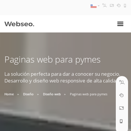
08:30 AM A 17:30 PM
ventas@webseo.cl
Paginas web para pymes
09:30 AM A 18:30 PM
soporte@webseo.cl
La solución perfecta para dar a conocer su negocio.
Desarrollo y diseño web responsive de alta calidad.
Home
Diseño
Diseño web
Paginas web para pymes
ABRIR TICKET