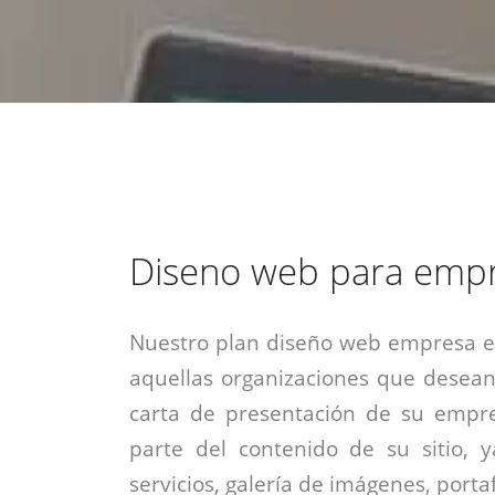
estrategia de
¡COTIZA AQUÍ!
DESDE $15 UF.
HABLAR CON EJECUTIVO
marketing digital.
DESDE $300 UF.
ASESORATE POR UN EXPERTO
Diseno web para emp
Nuestro plan diseño web empresa es
aquellas organizaciones que desean
carta de presentación de su empre
parte del contenido de su sitio, 
servicios, galería de imágenes, portaf