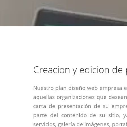
estrategia de
¡COTIZA AQUÍ!
DESDE $15 UF.
HABLAR CON EJECUTIVO
marketing digital.
DESDE $300 UF.
ASESORATE POR UN EXPERTO
Creacion y edicion de
Nuestro plan diseño web empresa es
aquellas organizaciones que desean
carta de presentación de su empre
parte del contenido de su sitio, 
servicios, galería de imágenes, portaf