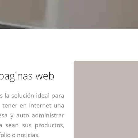
Diseño web mini sitios
Estrategia de marca
Next Cloud
Aplicaciones moviles
Identidad de marca
APP web móviles
Diseño de logo
Integración Webpay Plus
Directrices de la marca
Mantención Web
Redacción de textos
Directrices de voz
Rebranding
Fotografía / Dirección
 paginas web
Diseño infográfico
 la solución ideal para
 tener en Internet una
sa y auto administrar
ya sean sus productos,
olio o noticias.