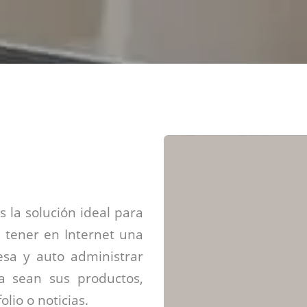
Diseño web mini sitios
Estrategia de marca
Next Cloud
Aplicaciones moviles
Identidad de marca
APP web móviles
Diseño de logo
Integración Webpay Plus
Directrices de la marca
Mantención Web
Redacción de textos
Directrices de voz
Rebranding
Fotografía / Dirección
Diseño infográfico
 la solución ideal para
 tener en Internet una
sa y auto administrar
ya sean sus productos,
olio o noticias.