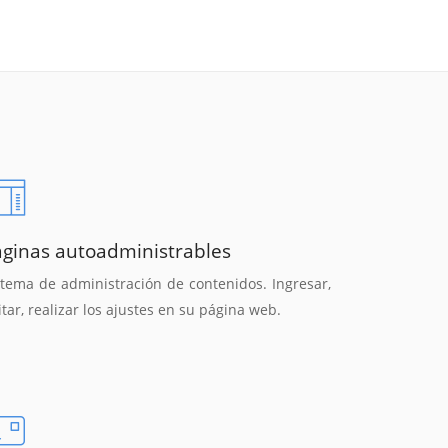
áginas autoadministrables
stema de administración de contenidos. Ingresar,
itar, realizar los ajustes en su página web.
Reunión online
Chat Online
Nuestros ejecutivos le enviarán un correo