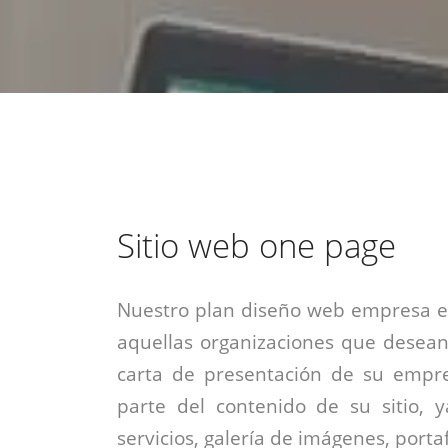
estrategia de
¡COTIZA AQUÍ!
DESDE $15 UF.
HABLAR CON EJECUTIVO
marketing digital.
DESDE $300 UF.
ASESORATE POR UN EXPERTO
Sitio web one page
Nuestro plan diseño web empresa es
aquellas organizaciones que desean
carta de presentación de su empre
parte del contenido de su sitio, 
servicios, galería de imágenes, portaf