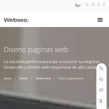
08:30 AM A 17:30 PM
ventas@webseo.cl
Diseno paginas web
09:30 AM A 18:30 PM
soporte@webseo.cl
La solución perfecta para dar a conocer su negocio.
Desarrollo y diseño web responsive de alta calidad.
Home
Diseño
Diseño web
Diseno paginas web
ABRIR TICKET