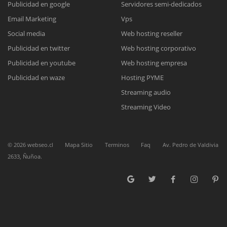
Publicidad en google
Servidores semi-dedicados
Email Marketing
Vps
Reunión online
Social media
Web hosting reseller
Publicidad en twitter
Web hosting corporativo
Nuestros ejecutivos le enviarán un correo electrónico con el enlace a
Chat Online
Meet para la reunión online.
Publicidad en youtube
Web hosting empresa
Cotización
Todos nuestros ejecutivos están fuera de línea. Complete el formulario
Publicidad en waze
Hosting PYME
para enviarnos un correo electrónico con sus datos personales.
Complete el formulario y nos contactaremos a la brevedad.
Streaming audio
Streaming Video
©
2026
webseo.cl
Mapa Sitio
Terminos
Faq
Av. Pedro de Valdivia
2633, Ñuñoa.