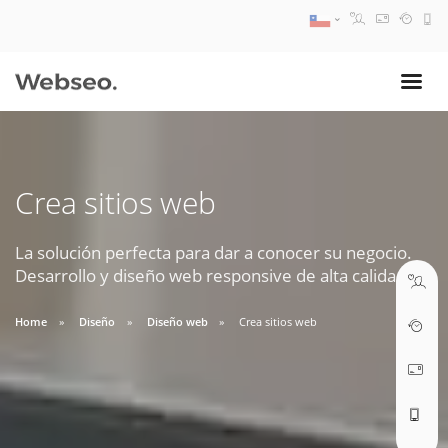
08:30 AM A 17:30 PM
ventas@webseo.cl
Crea sitios web
09:30 AM A 18:30 PM
soporte@webseo.cl
La solución perfecta para dar a conocer su negocio.
Desarrollo y diseño web responsive de alta calidad.
Home
Diseño
Diseño web
Crea sitios web
ABRIR TICKET