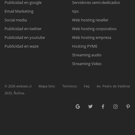
Publicidad en google
Servidores semi-dedicados
Email Marketing
Vps
Reunión online
Social media
Web hosting reseller
Publicidad en twitter
Web hosting corporativo
Nuestros ejecutivos le enviarán un correo electrónico con el enlace a
Chat Online
Meet para la reunión online.
Publicidad en youtube
Web hosting empresa
Cotización
Todos nuestros ejecutivos están fuera de línea. Complete el formulario
Publicidad en waze
Hosting PYME
para enviarnos un correo electrónico con sus datos personales.
Complete el formulario y nos contactaremos a la brevedad.
Streaming audio
Streaming Video
©
2026
webseo.cl
Mapa Sitio
Terminos
Faq
Av. Pedro de Valdivia
2633, Ñuñoa.