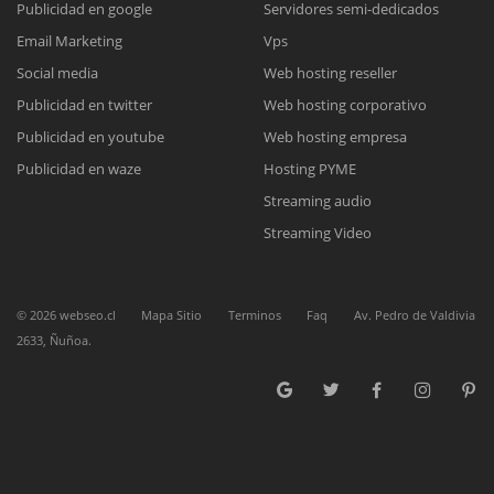
Publicidad en google
Servidores semi-dedicados
Email Marketing
Vps
Reunión online
Social media
Web hosting reseller
Publicidad en twitter
Web hosting corporativo
Nuestros ejecutivos le enviarán un correo electrónico con el enlace a
Chat Online
Meet para la reunión online.
Publicidad en youtube
Web hosting empresa
Cotización
Todos nuestros ejecutivos están fuera de línea. Complete el formulario
Publicidad en waze
Hosting PYME
para enviarnos un correo electrónico con sus datos personales.
Complete el formulario y nos contactaremos a la brevedad.
Streaming audio
Streaming Video
©
2026
webseo.cl
Mapa Sitio
Terminos
Faq
Av. Pedro de Valdivia
2633, Ñuñoa.