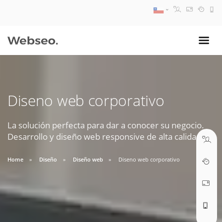
08:30 AM A 17:30 PM
ventas@webseo.cl
Diseno web corporativo
09:30 AM A 18:30 PM
soporte@webseo.cl
La solución perfecta para dar a conocer su negocio.
Desarrollo y diseño web responsive de alta calidad.
Home
Diseño
Diseño web
Diseno web corporativo
ABRIR TICKET