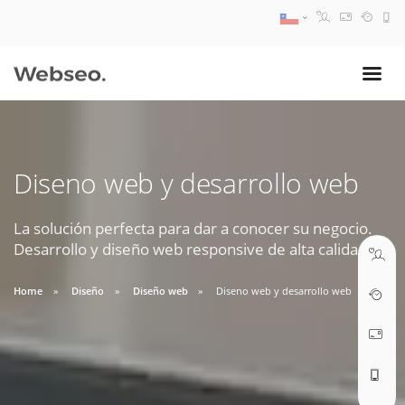
08:30 AM A 17:30 PM
ventas@webseo.cl
Diseno web y desarrollo web
09:30 AM A 18:30 PM
soporte@webseo.cl
La solución perfecta para dar a conocer su negocio.
Desarrollo y diseño web responsive de alta calidad.
Home
Diseño
Diseño web
Diseno web y desarrollo web
ABRIR TICKET