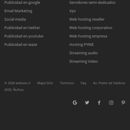
Publicidad en google
Servidores semi-dedicados
Email Marketing
Vps
Reunión online
Social media
Web hosting reseller
Publicidad en twitter
Web hosting corporativo
Nuestros ejecutivos le enviarán un correo electrónico con el enlace a
Chat Online
Meet para la reunión online.
Publicidad en youtube
Web hosting empresa
Cotización
Todos nuestros ejecutivos están fuera de línea. Complete el formulario
Publicidad en waze
Hosting PYME
para enviarnos un correo electrónico con sus datos personales.
Complete el formulario y nos contactaremos a la brevedad.
Streaming audio
Streaming Video
©
2026
webseo.cl
Mapa Sitio
Terminos
Faq
Av. Pedro de Valdivia
2633, Ñuñoa.