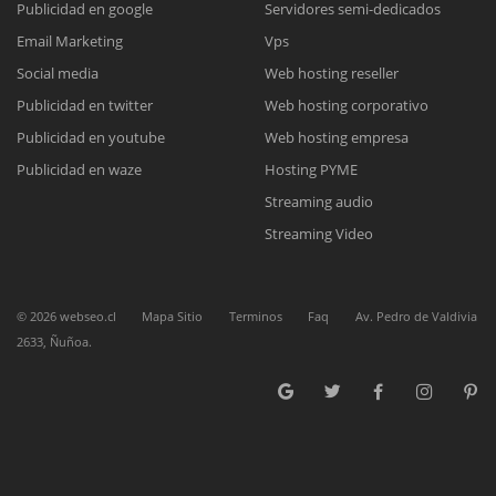
Publicidad en google
Servidores semi-dedicados
Email Marketing
Vps
Reunión online
Social media
Web hosting reseller
Publicidad en twitter
Web hosting corporativo
Nuestros ejecutivos le enviarán un correo electrónico con el enlace a
Chat Online
Meet para la reunión online.
Publicidad en youtube
Web hosting empresa
Cotización
Todos nuestros ejecutivos están fuera de línea. Complete el formulario
Publicidad en waze
Hosting PYME
para enviarnos un correo electrónico con sus datos personales.
Complete el formulario y nos contactaremos a la brevedad.
Streaming audio
Streaming Video
©
2026
webseo.cl
Mapa Sitio
Terminos
Faq
Av. Pedro de Valdivia
2633, Ñuñoa.