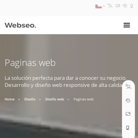
08:30 AM A 17:30 PM
ventas@webseo.cl
Paginas web
09:30 AM A 18:30 PM
soporte@webseo.cl
La solución perfecta para dar a conocer su negocio.
Desarrollo y diseño web responsive de alta calidad.
Home
Diseño
Diseño web
Paginas web
ABRIR TICKET