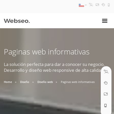
08:30 AM A 17:30 PM
ventas@webseo.cl
Paginas web informativas
09:30 AM A 18:30 PM
soporte@webseo.cl
La solución perfecta para dar a conocer su negocio.
Desarrollo y diseño web responsive de alta calidad.
Home
Diseño
Diseño web
Paginas web informativas
ABRIR TICKET