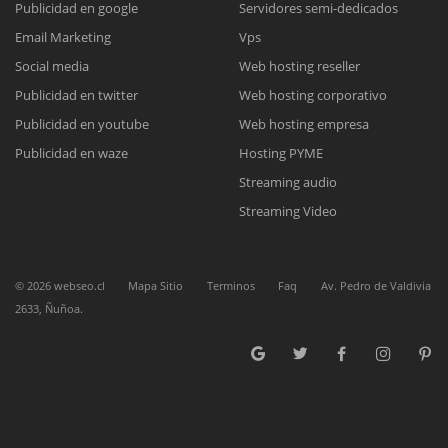
Publicidad en google
Servidores semi-dedicados
Email Marketing
Vps
Reunión online
Social media
Web hosting reseller
Publicidad en twitter
Web hosting corporativo
Nuestros ejecutivos le enviarán un correo electrónico con el enlace a
Chat Online
Meet para la reunión online.
Publicidad en youtube
Web hosting empresa
Cotización
Todos nuestros ejecutivos están fuera de línea. Complete el formulario
Publicidad en waze
Hosting PYME
para enviarnos un correo electrónico con sus datos personales.
Complete el formulario y nos contactaremos a la brevedad.
Streaming audio
Streaming Video
©
2026
webseo.cl
Mapa Sitio
Terminos
Faq
Av. Pedro de Valdivia
2633, Ñuñoa.