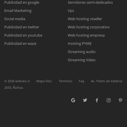
Publicidad en google
Servidores semi-dedicados
Email Marketing
Vps
Reunión online
Social media
Web hosting reseller
Publicidad en twitter
Web hosting corporativo
Nuestros ejecutivos le enviarán un correo electrónico con el enlace a
Chat Online
Meet para la reunión online.
Publicidad en youtube
Web hosting empresa
Cotización
Todos nuestros ejecutivos están fuera de línea. Complete el formulario
Publicidad en waze
Hosting PYME
para enviarnos un correo electrónico con sus datos personales.
Complete el formulario y nos contactaremos a la brevedad.
Streaming audio
Streaming Video
©
2026
webseo.cl
Mapa Sitio
Terminos
Faq
Av. Pedro de Valdivia
2633, Ñuñoa.