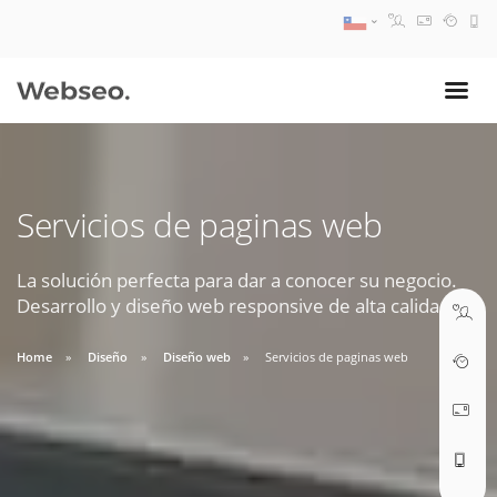
08:30 AM A 17:30 PM
ventas@webseo.cl
Servicios de paginas web
09:30 AM A 18:30 PM
soporte@webseo.cl
La solución perfecta para dar a conocer su negocio.
Desarrollo y diseño web responsive de alta calidad.
Home
Diseño
Diseño web
Servicios de paginas web
ABRIR TICKET