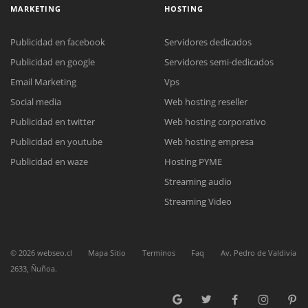
MARKETING
HOSTING
Publicidad en facebook
Servidores dedicados
Publicidad en google
Servidores semi-dedicados
Email Marketing
Vps
Social media
Web hosting reseller
Reunión online
Publicidad en twitter
Web hosting corporativo
Nuestros ejecutivos le enviarán un correo electrónico con el enlace a
Chat Online
Meet para la reunión online.
Publicidad en youtube
Web hosting empresa
Cotización
Todos nuestros ejecutivos están fuera de línea. Complete el formulario
Publicidad en waze
Hosting PYME
para enviarnos un correo electrónico con sus datos personales.
Complete el formulario y nos contactaremos a la brevedad.
Streaming audio
Streaming Video
©
2026
webseo.cl
Mapa Sitio
Terminos
Faq
Av. Pedro de Valdivia
2633, Ñuñoa.