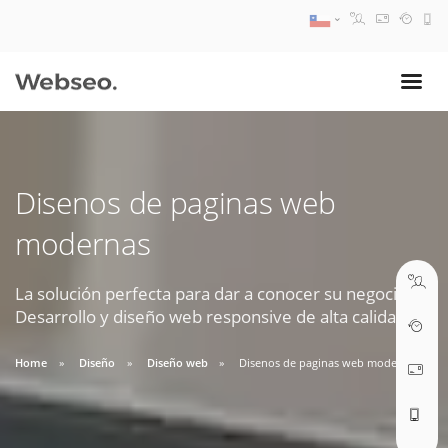
08:30 AM A 17:30 PM
ventas@webseo.cl
Disenos de paginas web
09:30 AM A 18:30 PM
modernas
soporte@webseo.cl
La solución perfecta para dar a conocer su negocio.
Desarrollo y diseño web responsive de alta calidad.
ABRIR TICKET
Home
Diseño
Diseño web
Disenos de paginas web modernas