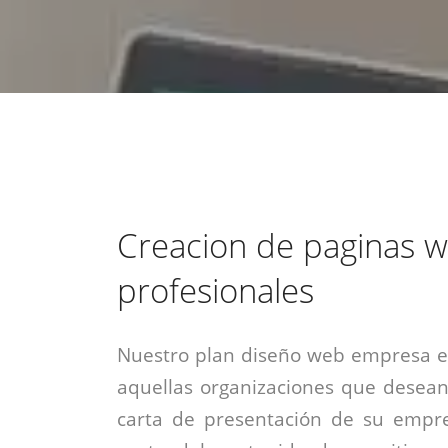
estrategia de
¡COTIZA AQUÍ!
DESDE $15 UF.
HABLAR CON EJECUTIVO
marketing digital.
DESDE $300 UF.
ASESORATE POR UN EXPERTO
Creacion de paginas 
profesionales
Nuestro plan diseño web empresa es
aquellas organizaciones que desean
carta de presentación de su empre