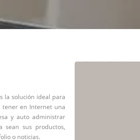
Diseño web mini sitios
Estrategia de marca
Next Cloud
Aplicaciones moviles
Identidad de marca
APP web móviles
Diseño de logo
Integración Webpay Plus
Directrices de la marca
Mantención Web
Redacción de textos
Directrices de voz
Rebranding
Fotografía / Dirección
Diseño infográfico
 la solución ideal para
 tener en Internet una
sa y auto administrar
ya sean sus productos,
olio o noticias.