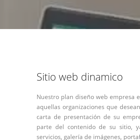
estrategia de
¡COTIZA AQUÍ!
DESDE $15 UF.
HABLAR CON EJECUTIVO
marketing digital.
DESDE $300 UF.
ASESORATE POR UN EXPERTO
Sitio web dinamico
Nuestro plan diseño web empresa es
aquellas organizaciones que desean
carta de presentación de su empre
parte del contenido de su sitio, 
servicios, galería de imágenes, portaf