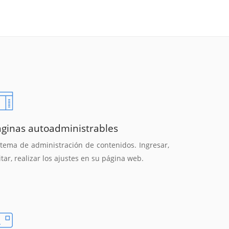
áginas autoadministrables
stema de administración de contenidos. Ingresar,
itar, realizar los ajustes en su página web.
Reunión online
Chat Online
Nuestros ejecutivos le enviarán un correo