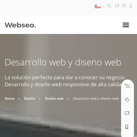
08:30 AM A 17:30 PM
ventas@webseo.cl
Desarrollo web y diseno web
09:30 AM A 18:30 PM
soporte@webseo.cl
La solución perfecta para dar a conocer su negocio.
Desarrollo y diseño web responsive de alta calidad.
Home
Diseño
Diseño web
Desarrollo web y diseno web
ABRIR TICKET