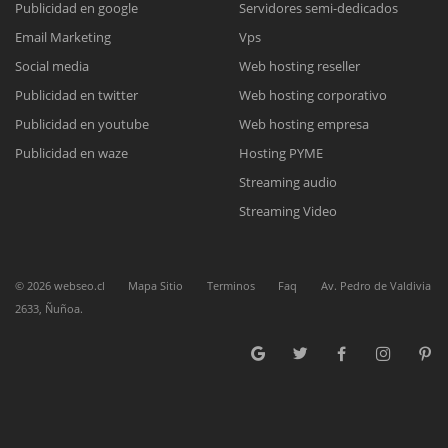
Publicidad en google
Servidores semi-dedicados
Email Marketing
Vps
Reunión online
Social media
Web hosting reseller
Publicidad en twitter
Web hosting corporativo
Nuestros ejecutivos le enviarán un correo electrónico con el enlace a
Chat Online
Meet para la reunión online.
Publicidad en youtube
Web hosting empresa
Cotización
Todos nuestros ejecutivos están fuera de línea. Complete el formulario
Publicidad en waze
Hosting PYME
para enviarnos un correo electrónico con sus datos personales.
Complete el formulario y nos contactaremos a la brevedad.
Streaming audio
Streaming Video
©
2026
webseo.cl
Mapa Sitio
Terminos
Faq
Av. Pedro de Valdivia
2633, Ñuñoa.