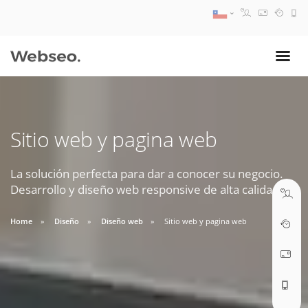
08:30 AM A 17:30 PM
ventas@webseo.cl
Sitio web y pagina web
09:30 AM A 18:30 PM
soporte@webseo.cl
La solución perfecta para dar a conocer su negocio.
Desarrollo y diseño web responsive de alta calidad.
Home
Diseño
Diseño web
Sitio web y pagina web
ABRIR TICKET