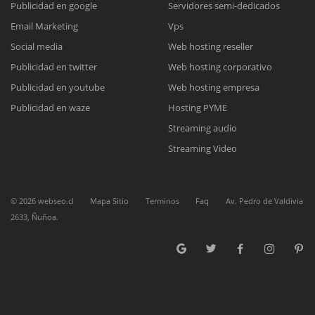
Publicidad en google
Servidores semi-dedicados
Email Marketing
Vps
Reunión online
Social media
Web hosting reseller
Publicidad en twitter
Web hosting corporativo
Nuestros ejecutivos le enviarán un correo electrónico con el enlace a
Chat Online
Meet para la reunión online.
Publicidad en youtube
Web hosting empresa
Cotización
Todos nuestros ejecutivos están fuera de línea. Complete el formulario
Publicidad en waze
Hosting PYME
para enviarnos un correo electrónico con sus datos personales.
Complete el formulario y nos contactaremos a la brevedad.
Streaming audio
Streaming Video
©
2026
webseo.cl
Mapa Sitio
Terminos
Faq
Av. Pedro de Valdivia
2633, Ñuñoa.