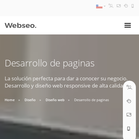
08:30 AM A 17:30 PM
ventas@webseo.cl
Desarrollo de paginas
09:30 AM A 18:30 PM
soporte@webseo.cl
La solución perfecta para dar a conocer su negocio.
Desarrollo y diseño web responsive de alta calidad.
Home
Diseño
Diseño web
Desarrollo de paginas
ABRIR TICKET