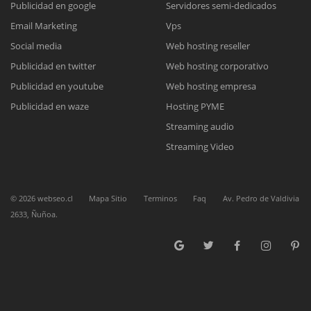
Publicidad en google
Servidores semi-dedicados
Email Marketing
Vps
Reunión online
Social media
Web hosting reseller
Publicidad en twitter
Web hosting corporativo
Nuestros ejecutivos le enviarán un correo electrónico con el enlace a
Chat Online
Meet para la reunión online.
Publicidad en youtube
Web hosting empresa
Cotización
Todos nuestros ejecutivos están fuera de línea. Complete el formulario
Publicidad en waze
Hosting PYME
para enviarnos un correo electrónico con sus datos personales.
Complete el formulario y nos contactaremos a la brevedad.
Streaming audio
Streaming Video
©
2026
webseo.cl
Mapa Sitio
Terminos
Faq
Av. Pedro de Valdivia
2633, Ñuñoa.