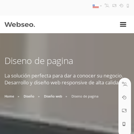
08:30 AM A 17:30 PM
ventas@webseo.cl
Diseno de pagina
09:30 AM A 18:30 PM
soporte@webseo.cl
La solución perfecta para dar a conocer su negocio.
Desarrollo y diseño web responsive de alta calidad.
Home
Diseño
Diseño web
Diseno de pagina
ABRIR TICKET