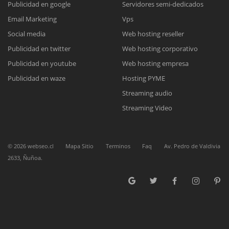
Publicidad en google
Servidores semi-dedicados
Email Marketing
Vps
Reunión online
Social media
Web hosting reseller
Publicidad en twitter
Web hosting corporativo
Nuestros ejecutivos le enviarán un correo electrónico con el enlace a
Chat Online
Meet para la reunión online.
Publicidad en youtube
Web hosting empresa
Cotización
Todos nuestros ejecutivos están fuera de línea. Complete el formulario
Publicidad en waze
Hosting PYME
para enviarnos un correo electrónico con sus datos personales.
Complete el formulario y nos contactaremos a la brevedad.
Streaming audio
Streaming Video
©
2026
webseo.cl
Mapa Sitio
Terminos
Faq
Av. Pedro de Valdivia
2633, Ñuñoa.