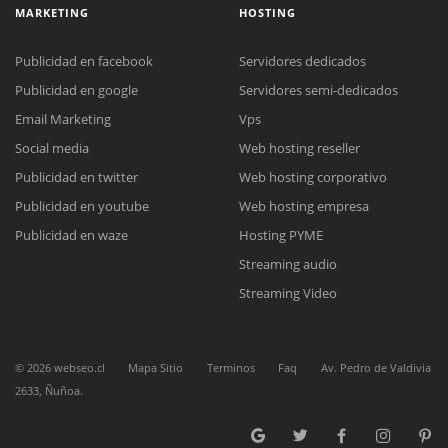
MARKETING
HOSTING
Publicidad en facebook
Servidores dedicados
Publicidad en google
Servidores semi-dedicados
Email Marketing
Vps
Social media
Web hosting reseller
Reunión online
Publicidad en twitter
Web hosting corporativo
Nuestros ejecutivos le enviarán un correo electrónico con el enlace a
Chat Online
Meet para la reunión online.
Publicidad en youtube
Web hosting empresa
Cotización
Todos nuestros ejecutivos están fuera de línea. Complete el formulario
Publicidad en waze
Hosting PYME
para enviarnos un correo electrónico con sus datos personales.
Complete el formulario y nos contactaremos a la brevedad.
Streaming audio
Streaming Video
©
2026
webseo.cl
Mapa Sitio
Terminos
Faq
Av. Pedro de Valdivia
2633, Ñuñoa.