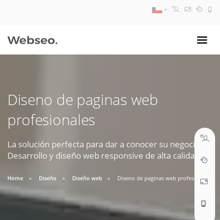
08:30 AM A 17:30 PM
ventas@webseo.cl
Diseno de paginas web
09:30 AM A 18:30 PM
profesionales
soporte@webseo.cl
La solución perfecta para dar a conocer su negocio.
Desarrollo y diseño web responsive de alta calidad.
ABRIR TICKET
Home
Diseño
Diseño web
Diseno de paginas web profesionales