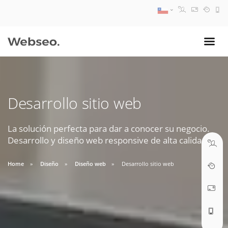
08:30 AM A 17:30 PM
ventas@webseo.cl
Desarrollo sitio web
09:30 AM A 18:30 PM
soporte@webseo.cl
La solución perfecta para dar a conocer su negocio.
Desarrollo y diseño web responsive de alta calidad.
Home
Diseño
Diseño web
Desarrollo sitio web
ABRIR TICKET