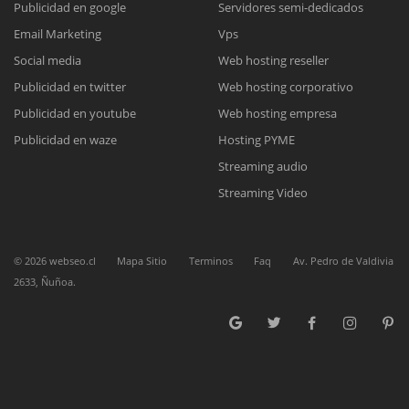
Publicidad en google
Servidores semi-dedicados
Email Marketing
Vps
Reunión online
Social media
Web hosting reseller
Publicidad en twitter
Web hosting corporativo
Nuestros ejecutivos le enviarán un correo electrónico con el enlace a
Chat Online
Meet para la reunión online.
Publicidad en youtube
Web hosting empresa
Cotización
Todos nuestros ejecutivos están fuera de línea. Complete el formulario
Publicidad en waze
Hosting PYME
para enviarnos un correo electrónico con sus datos personales.
Complete el formulario y nos contactaremos a la brevedad.
Streaming audio
Streaming Video
©
2026
webseo.cl
Mapa Sitio
Terminos
Faq
Av. Pedro de Valdivia
2633, Ñuñoa.