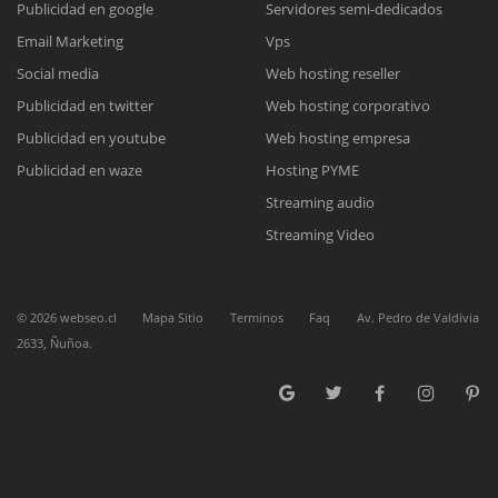
Publicidad en google
Servidores semi-dedicados
Email Marketing
Vps
Reunión online
Social media
Web hosting reseller
Publicidad en twitter
Web hosting corporativo
Nuestros ejecutivos le enviarán un correo electrónico con el enlace a
Chat Online
Meet para la reunión online.
Publicidad en youtube
Web hosting empresa
Cotización
Todos nuestros ejecutivos están fuera de línea. Complete el formulario
Publicidad en waze
Hosting PYME
para enviarnos un correo electrónico con sus datos personales.
Complete el formulario y nos contactaremos a la brevedad.
Streaming audio
Streaming Video
©
2026
webseo.cl
Mapa Sitio
Terminos
Faq
Av. Pedro de Valdivia
2633, Ñuñoa.