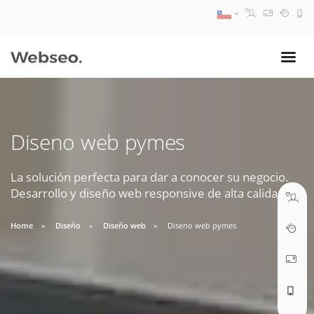
08:30 AM A 17:30 PM
ventas@webseo.cl
Diseno web pymes
09:30 AM A 18:30 PM
soporte@webseo.cl
La solución perfecta para dar a conocer su negocio.
Desarrollo y diseño web responsive de alta calidad.
Home
Diseño
Diseño web
Diseno web pymes
ABRIR TICKET