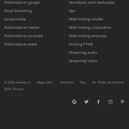
Publicidad en google
Servidores semi-dedicados
Email Marketing
Vps
Reunión online
Social media
Web hosting reseller
Publicidad en twitter
Web hosting corporativo
Nuestros ejecutivos le enviarán un correo electrónico con el enlace a
Chat Online
Meet para la reunión online.
Publicidad en youtube
Web hosting empresa
Cotización
Todos nuestros ejecutivos están fuera de línea. Complete el formulario
Publicidad en waze
Hosting PYME
para enviarnos un correo electrónico con sus datos personales.
Complete el formulario y nos contactaremos a la brevedad.
Streaming audio
Streaming Video
©
2026
webseo.cl
Mapa Sitio
Terminos
Faq
Av. Pedro de Valdivia
2633, Ñuñoa.