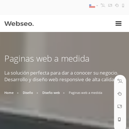
08:30 AM A 17:30 PM
ventas@webseo.cl
Paginas web a medida
09:30 AM A 18:30 PM
soporte@webseo.cl
La solución perfecta para dar a conocer su negocio.
Desarrollo y diseño web responsive de alta calidad.
Home
Diseño
Diseño web
Paginas web a medida
ABRIR TICKET