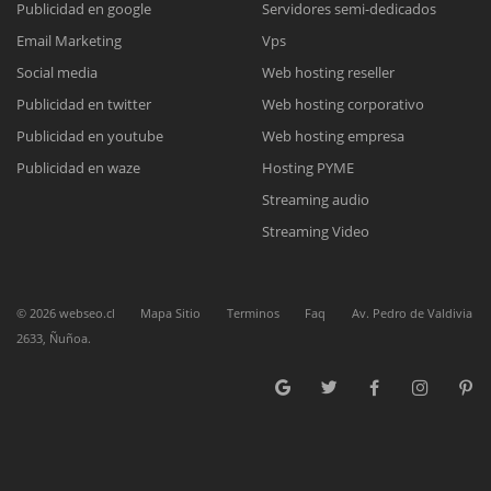
Publicidad en google
Servidores semi-dedicados
Email Marketing
Vps
Reunión online
Social media
Web hosting reseller
Publicidad en twitter
Web hosting corporativo
Nuestros ejecutivos le enviarán un correo electrónico con el enlace a
Chat Online
Meet para la reunión online.
Publicidad en youtube
Web hosting empresa
Cotización
Todos nuestros ejecutivos están fuera de línea. Complete el formulario
Publicidad en waze
Hosting PYME
para enviarnos un correo electrónico con sus datos personales.
Complete el formulario y nos contactaremos a la brevedad.
Streaming audio
Streaming Video
©
2026
webseo.cl
Mapa Sitio
Terminos
Faq
Av. Pedro de Valdivia
2633, Ñuñoa.