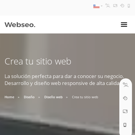
08:30 AM A 17:30 PM
ventas@webseo.cl
Crea tu sitio web
09:30 AM A 18:30 PM
soporte@webseo.cl
La solución perfecta para dar a conocer su negocio.
Desarrollo y diseño web responsive de alta calidad.
Home
Diseño
Diseño web
Crea tu sitio web
ABRIR TICKET