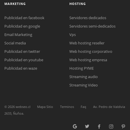
MARKETING
HOSTING
Publicidad en facebook
Servidores dedicados
Publicidad en google
Servidores semi-dedicados
Email Marketing
Vps
Social media
Web hosting reseller
Reunión online
Publicidad en twitter
Web hosting corporativo
Nuestros ejecutivos le enviarán un correo electrónico con el enlace a
Chat Online
Meet para la reunión online.
Publicidad en youtube
Web hosting empresa
Cotización
Todos nuestros ejecutivos están fuera de línea. Complete el formulario
Publicidad en waze
Hosting PYME
para enviarnos un correo electrónico con sus datos personales.
Complete el formulario y nos contactaremos a la brevedad.
Streaming audio
Streaming Video
©
2026
webseo.cl
Mapa Sitio
Terminos
Faq
Av. Pedro de Valdivia
2633, Ñuñoa.