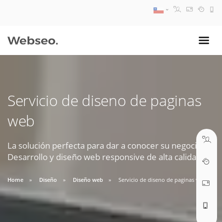
08:30 AM A 17:30 PM
ventas@webseo.cl
Servicio de diseno de paginas
09:30 AM A 18:30 PM
web
soporte@webseo.cl
La solución perfecta para dar a conocer su negocio.
Desarrollo y diseño web responsive de alta calidad.
ABRIR TICKET
Home
Diseño
Diseño web
Servicio de diseno de paginas web