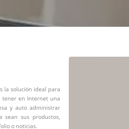
Diseño web mini sitios
Estrategia de marca
Next Cloud
Aplicaciones moviles
Identidad de marca
APP web móviles
Diseño de logo
Integración Webpay Plus
Directrices de la marca
Mantención Web
Redacción de textos
Directrices de voz
Rebranding
Fotografía / Dirección
Diseño infográfico
 la solución ideal para
 tener en Internet una
sa y auto administrar
ya sean sus productos,
olio o noticias.