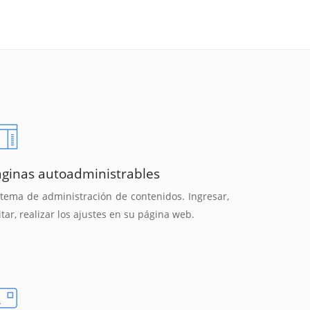
áginas autoadministrables
stema de administración de contenidos. Ingresar,
itar, realizar los ajustes en su página web.
Reunión online
Chat Online
Nuestros ejecutivos le enviarán un correo