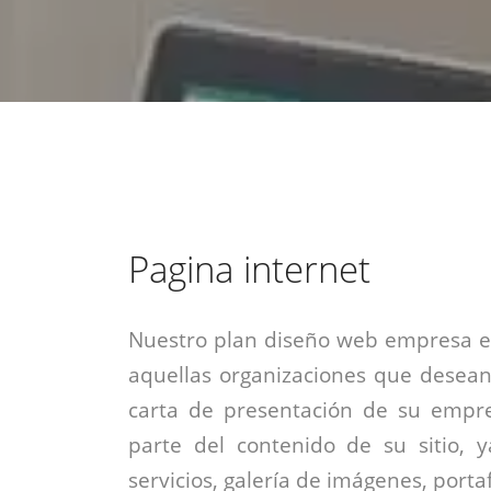
estrategia de
¡COTIZA AQUÍ!
DESDE $15 UF.
HABLAR CON EJECUTIVO
marketing digital.
DESDE $300 UF.
ASESORATE POR UN EXPERTO
Pagina internet
Nuestro plan diseño web empresa es
aquellas organizaciones que desean
carta de presentación de su empre
parte del contenido de su sitio, 
servicios, galería de imágenes, portaf