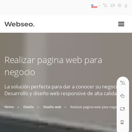
08:30 AM A 17:30 PM
ventas@webseo.cl
Realizar pagina web para
09:30 AM A 18:30 PM
negocio
soporte@webseo.cl
La solución perfecta para dar a conocer su negocio.
Desarrollo y diseño web responsive de alta calidad.
ABRIR TICKET
Home
Diseño
Diseño web
Realizar pagina web para negocio