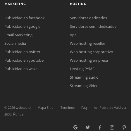
MARKETING
HOSTING
Publicidad en facebook
Servidores dedicados
Publicidad en google
Servidores semi-dedicados
Email Marketing
Vps
Social media
Web hosting reseller
Reunión online
Publicidad en twitter
Web hosting corporativo
Nuestros ejecutivos le enviarán un correo electrónico con el enlace a
Chat Online
Meet para la reunión online.
Publicidad en youtube
Web hosting empresa
Cotización
Todos nuestros ejecutivos están fuera de línea. Complete el formulario
Publicidad en waze
Hosting PYME
para enviarnos un correo electrónico con sus datos personales.
Complete el formulario y nos contactaremos a la brevedad.
Streaming audio
Streaming Video
©
2026
webseo.cl
Mapa Sitio
Terminos
Faq
Av. Pedro de Valdivia
2633, Ñuñoa.