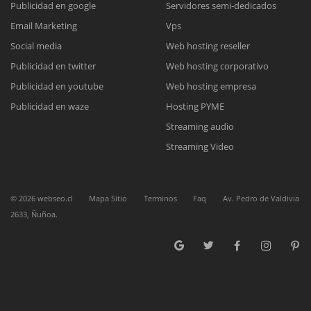
Publicidad en google
Servidores semi-dedicados
Email Marketing
Vps
Reunión online
Social media
Web hosting reseller
Publicidad en twitter
Web hosting corporativo
Nuestros ejecutivos le enviarán un correo electrónico con el enlace a
Chat Online
Meet para la reunión online.
Publicidad en youtube
Web hosting empresa
Cotización
Todos nuestros ejecutivos están fuera de línea. Complete el formulario
Publicidad en waze
Hosting PYME
para enviarnos un correo electrónico con sus datos personales.
Complete el formulario y nos contactaremos a la brevedad.
Streaming audio
Streaming Video
©
2026
webseo.cl
Mapa Sitio
Terminos
Faq
Av. Pedro de Valdivia
2633, Ñuñoa.