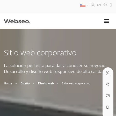
08:30 AM A 17:30 PM
ventas@webseo.cl
Sitio web corporativo
09:30 AM A 18:30 PM
soporte@webseo.cl
La solución perfecta para dar a conocer su negocio.
Desarrollo y diseño web responsive de alta calidad.
Home
Diseño
Diseño web
Sitio web corporativo
ABRIR TICKET