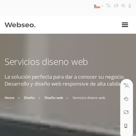
08:30 AM A 17:30 PM
ventas@webseo.cl
Servicios diseno web
09:30 AM A 18:30 PM
soporte@webseo.cl
La solución perfecta para dar a conocer su negocio.
Desarrollo y diseño web responsive de alta calidad.
Home
Diseño
Diseño web
Servicios diseno web
ABRIR TICKET