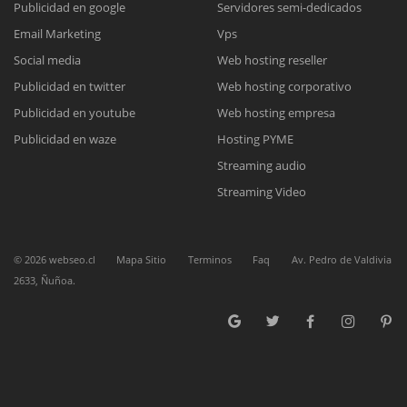
Publicidad en google
Servidores semi-dedicados
Email Marketing
Vps
Reunión online
Social media
Web hosting reseller
Publicidad en twitter
Web hosting corporativo
Nuestros ejecutivos le enviarán un correo electrónico con el enlace a
Chat Online
Meet para la reunión online.
Publicidad en youtube
Web hosting empresa
Cotización
Todos nuestros ejecutivos están fuera de línea. Complete el formulario
Publicidad en waze
Hosting PYME
para enviarnos un correo electrónico con sus datos personales.
Complete el formulario y nos contactaremos a la brevedad.
Streaming audio
Streaming Video
©
2026
webseo.cl
Mapa Sitio
Terminos
Faq
Av. Pedro de Valdivia
2633, Ñuñoa.