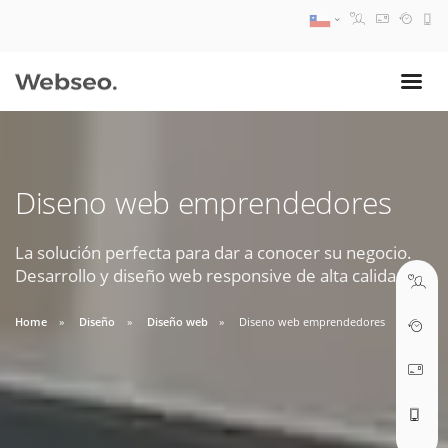
08:30 AM A 17:30 PM
ventas@webseo.cl
Diseno web emprendedores
09:30 AM A 18:30 PM
soporte@webseo.cl
La solución perfecta para dar a conocer su negocio.
Desarrollo y diseño web responsive de alta calidad.
Home
Diseño
Diseño web
Diseno web emprendedores
ABRIR TICKET