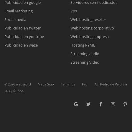
Publicidad en google
Servidores semi-dedicados
Email Marketing
Vps
Reunión online
Social media
Web hosting reseller
Publicidad en twitter
Web hosting corporativo
Nuestros ejecutivos le enviarán un correo electrónico con el enlace a
Chat Online
Meet para la reunión online.
Publicidad en youtube
Web hosting empresa
Cotización
Todos nuestros ejecutivos están fuera de línea. Complete el formulario
Publicidad en waze
Hosting PYME
para enviarnos un correo electrónico con sus datos personales.
Complete el formulario y nos contactaremos a la brevedad.
Streaming audio
Streaming Video
©
2026
webseo.cl
Mapa Sitio
Terminos
Faq
Av. Pedro de Valdivia
2633, Ñuñoa.