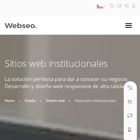
08:30 AM A 17:30 PM
ventas@webseo.cl
Sitios web institucionales
09:30 AM A 18:30 PM
soporte@webseo.cl
La solución perfecta para dar a conocer su negocio.
Desarrollo y diseño web responsive de alta calidad.
Home
Diseño
Diseño web
Sitios web institucionales
ABRIR TICKET