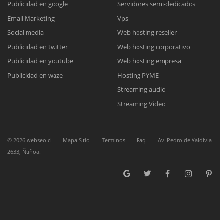
Publicidad en google
Servidores semi-dedicados
Email Marketing
Vps
Reunión online
Social media
Web hosting reseller
Publicidad en twitter
Web hosting corporativo
Nuestros ejecutivos le enviarán un correo electrónico con el enlace a
Chat Online
Meet para la reunión online.
Publicidad en youtube
Web hosting empresa
Cotización
Todos nuestros ejecutivos están fuera de línea. Complete el formulario
Publicidad en waze
Hosting PYME
para enviarnos un correo electrónico con sus datos personales.
Complete el formulario y nos contactaremos a la brevedad.
Streaming audio
Streaming Video
©
2026
webseo.cl
Mapa Sitio
Terminos
Faq
Av. Pedro de Valdivia
2633, Ñuñoa.