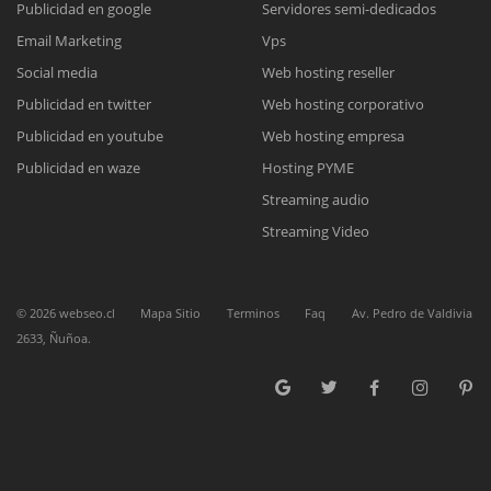
Publicidad en google
Servidores semi-dedicados
Email Marketing
Vps
Reunión online
Social media
Web hosting reseller
Publicidad en twitter
Web hosting corporativo
Nuestros ejecutivos le enviarán un correo electrónico con el enlace a
Chat Online
Meet para la reunión online.
Publicidad en youtube
Web hosting empresa
Cotización
Todos nuestros ejecutivos están fuera de línea. Complete el formulario
Publicidad en waze
Hosting PYME
para enviarnos un correo electrónico con sus datos personales.
Complete el formulario y nos contactaremos a la brevedad.
Streaming audio
Streaming Video
©
2026
webseo.cl
Mapa Sitio
Terminos
Faq
Av. Pedro de Valdivia
2633, Ñuñoa.