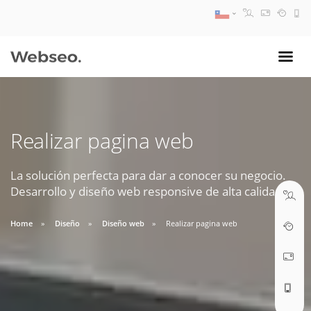
08:30 AM A 17:30 PM
ventas@webseo.cl
Realizar pagina web
09:30 AM A 18:30 PM
soporte@webseo.cl
La solución perfecta para dar a conocer su negocio.
Desarrollo y diseño web responsive de alta calidad.
Home
Diseño
Diseño web
Realizar pagina web
ABRIR TICKET