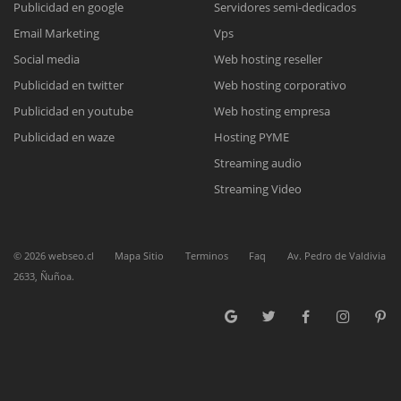
Publicidad en google
Servidores semi-dedicados
Email Marketing
Vps
Reunión online
Social media
Web hosting reseller
Publicidad en twitter
Web hosting corporativo
Nuestros ejecutivos le enviarán un correo electrónico con el enlace a
Chat Online
Meet para la reunión online.
Publicidad en youtube
Web hosting empresa
Cotización
Todos nuestros ejecutivos están fuera de línea. Complete el formulario
Publicidad en waze
Hosting PYME
para enviarnos un correo electrónico con sus datos personales.
Complete el formulario y nos contactaremos a la brevedad.
Streaming audio
Streaming Video
©
2026
webseo.cl
Mapa Sitio
Terminos
Faq
Av. Pedro de Valdivia
2633, Ñuñoa.