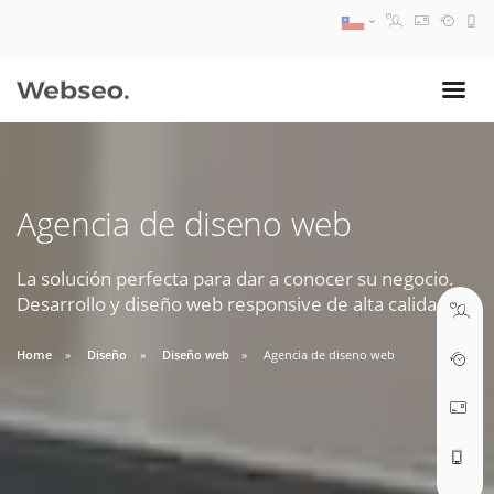
08:30 AM A 17:30 PM
ventas@webseo.cl
Agencia de diseno web
09:30 AM A 18:30 PM
soporte@webseo.cl
La solución perfecta para dar a conocer su negocio.
Desarrollo y diseño web responsive de alta calidad.
Home
Diseño
Diseño web
Agencia de diseno web
ABRIR TICKET